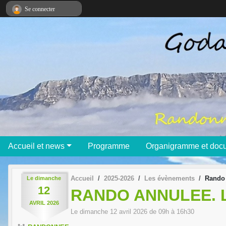
Panneau de gestion des cookies
Se connecter
Accueil et news
Programme
Organigramme et doc
Accueil
2025-2026
Les évènements
Rando 
Le
dimanche
12
RANDO ANNULEE. 
AVRIL
2026
Le
dimanche
12
avril
2026
de 09h à 16h30