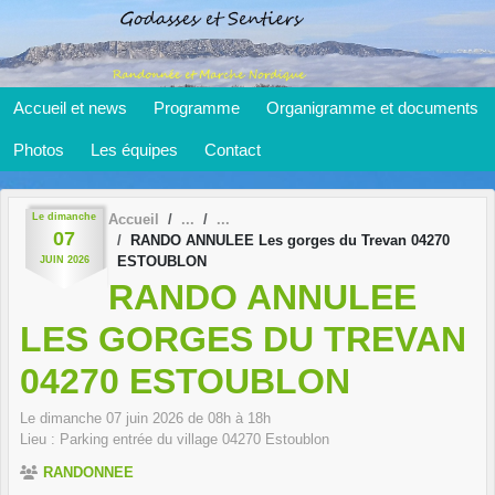
Panneau de gestion des cookies
Accueil et news
Programme
Organigramme et documents
Photos
Les équipes
Contact
Le
dimanche
Accueil
07
RANDO ANNULEE Les gorges du Trevan 04270
ESTOUBLON
JUIN
2026
RANDO ANNULEE
LES GORGES DU TREVAN
04270 ESTOUBLON
Le
dimanche
07
juin
2026
de 08h à 18h
Lieu :
Parking entrée du village
04270
Estoublon
RANDONNEE