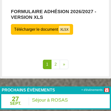
FORMULAIRE ADHÉSION 2026/2027 -
VERSION XLS
Télécharger le document
XLSX
1
2
»
PROCHAINS ÉVÉNEMENTS
+ d'évènements
27
Séjour à ROSAS
SEPT.