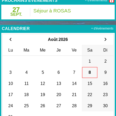
PROCHAINS ÉVÉNEMENTS
+ d'évènements
27
Séjour à ROSAS
SEPT.
CALENDRIER
+ d'évènements
Août 2026
Lu
Ma
Me
Je
Ve
Sa
Di
1
2
3
4
5
6
7
8
9
10
11
12
13
14
15
16
17
18
19
20
21
22
23
24
25
26
27
28
29
30