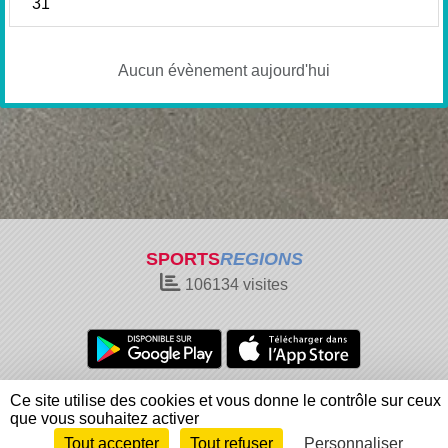
31
Aucun évènement aujourd'hui
SPORTS
REGIONS
106134
visites
Charte cookies
Gestion des cookies
Ce site utilise des cookies et vous donne le contrôle sur ceux
Informations légales
Signaler un contenu inapproprié
que vous souhaitez activer
Tout accepter
Tout refuser
Personnaliser
Envie de participer ?
Connexion