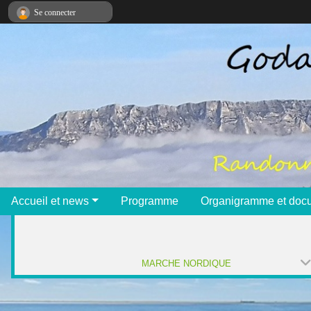
Panneau de gestion des cookies
Se connecter
Accueil et news
Programme
Organigramme et doc
MARCHE NORDIQUE