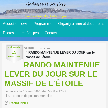
Panneau de gestion des cookies
Accueil et news
Programme
Organigramme et documents
Photos
Les équipes
Contact
Le
dimanche
Accueil
15
RANDO MAINTENUE LEVER DU JOUR sur le
Massif de l'étoile
FÉVR.
2026
RANDO MAINTENUE
LEVER DU JOUR SUR LE
MASSIF DE L'ÉTOILE
Le
dimanche
15
févr.
2026
de 05h30 à 12h30
Lieu :
chemin de palama
marseille
RANDONNEE