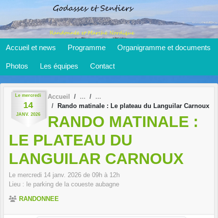
Panneau de gestion des cookies
Accueil et news
Programme
Organigramme et documents
Photos
Les équipes
Contact
Le
mercredi
Accueil
14
Rando matinale : Le plateau du Languilar Carnoux
JANV.
2026
RANDO MATINALE :
LE PLATEAU DU
LANGUILAR CARNOUX
Le
mercredi
14
janv.
2026
de 09h à 12h
Lieu :
le parking de la coueste
aubagne
RANDONNEE