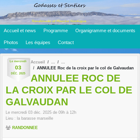
Panneau de gestion des cookies
Accueil et news
Programme
Organigramme et documents
Photos
Les équipes
Contact
Le
mercredi
Accueil
03
ANNULEE Roc de la croix par le col de Galvaudan
DÉC.
2025
ANNULEE ROC DE
LA CROIX PAR LE COL DE
GALVAUDAN
Le
mercredi
03
déc.
2025
de 09h à 12h
Lieu :
la barasse
marseille
RANDONNEE