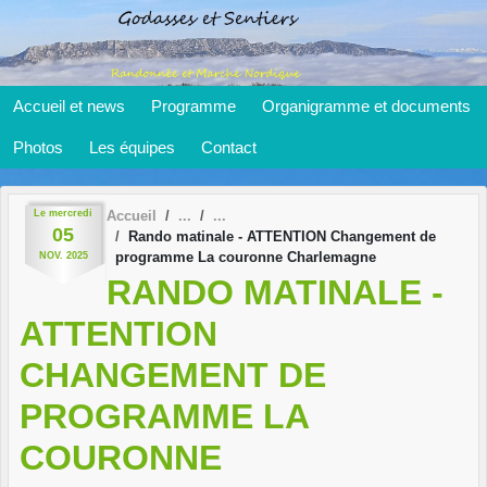
Panneau de gestion des cookies
Accueil et news
Programme
Organigramme et documents
Photos
Les équipes
Contact
Le
mercredi
Accueil
05
Rando matinale - ATTENTION Changement de
programme La couronne Charlemagne
NOV.
2025
RANDO MATINALE -
ATTENTION
CHANGEMENT DE
PROGRAMME LA
COURONNE