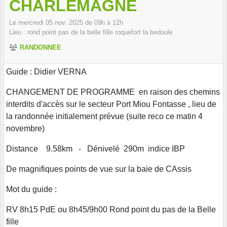
CHARLEMAGNE
Le
mercredi
05
nov.
2025
de 09h à 12h
Lieu :
rond point pas de la belle fille
roquefort la bedoule
RANDONNEE
Guide : Didier VERNA
CHANGEMENT DE PROGRAMME en raison des chemins
interdits d'accès sur le secteur Port Miou Fontasse , lieu de
la randonnée initialement prévue (suite reco ce matin 4
novembre)
Distance 9.58km - Dénivelé 290m indice IBP
De magnifiques points de vue sur la baie de CAssis
Mot du guide :
RV 8h15 PdE ou 8h45/9h00 Rond point du pas de la Belle
fille