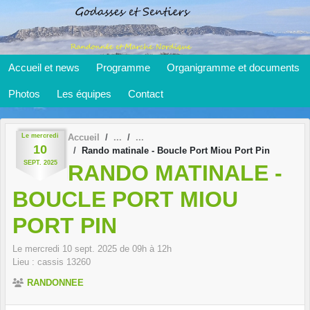
Panneau de gestion des cookies
Accueil et news
Programme
Organigramme et documents
Photos
Les équipes
Contact
Le
mercredi
Accueil
10
Rando matinale - Boucle Port Miou Port Pin
SEPT.
2025
RANDO MATINALE -
BOUCLE PORT MIOU
PORT PIN
Le
mercredi
10
sept.
2025
de 09h à 12h
Lieu :
cassis
13260
RANDONNEE