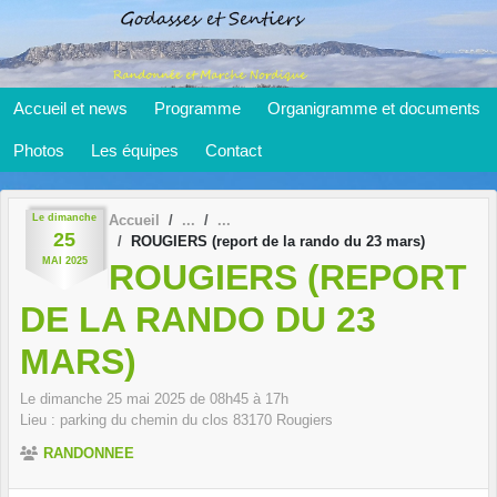
Panneau de gestion des cookies
Accueil et news
Programme
Organigramme et documents
Photos
Les équipes
Contact
Le
dimanche
Accueil
25
ROUGIERS (report de la rando du 23 mars)
MAI
2025
ROUGIERS (REPORT
DE LA RANDO DU 23
MARS)
Le
dimanche
25
mai
2025
de 08h45 à 17h
Lieu :
parking du chemin du clos
83170
Rougiers
RANDONNEE