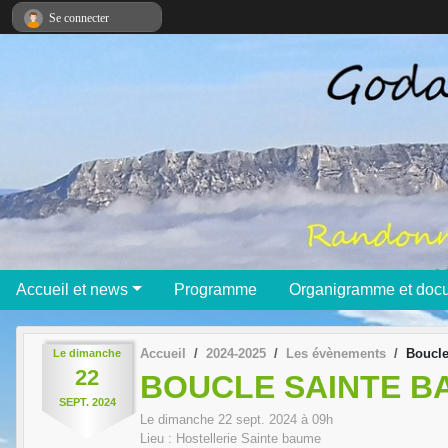
Panneau de gestion des cookies
Se connecter
Accueil et news
Programme
Organigramme et doc
Accueil
2024-2025
Les évènements
Boucle
Le
dimanche
22
BOUCLE SAINTE B
SEPT.
2024
Le
dimanche
22
sept.
2024
à 09h
Lieu :
Hostellerie
Sainte baume