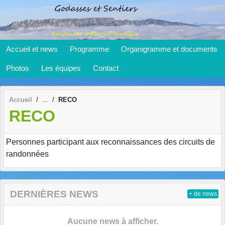
Panneau de gestion des cookies
Accueil et news
Programme
Organigramme et documents
Photos
Les équipes
Contact
Accueil
RECO
RECO
Personnes participant aux reconnaissances des circuits de
randonnées
DERNIÈRES NEWS
+ de news
Aucune news à afficher.