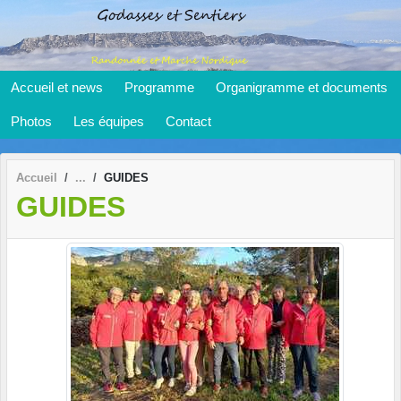
Panneau de gestion des cookies
Accueil et news
Programme
Organigramme et documents
Photos
Les équipes
Contact
Accueil
GUIDES
GUIDES