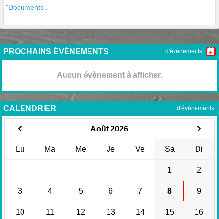
"Documents".
PROCHAINS ÉVÉNEMENTS
+ d'évènements
Aucun évènement à afficher.
CALENDRIER
+ d'évènements
Août 2026
Lu
Ma
Me
Je
Ve
Sa
Di
1
2
3
4
5
6
7
8
9
10
11
12
13
14
15
16